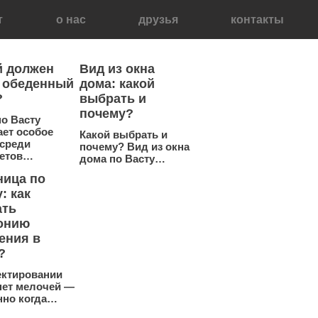
т
о нас
друзья
контакты
й должен
Вид из окна
 обеденный
дома: какой
?
выбрать и
почему?
по Васту
ает особое
Какой выбрать и
 среди
почему? Вид из окна
етов…
дома по Васту…
ница по
: как
ать
онию
ения в
?
ектировании
нет мелочей —
нно когда…