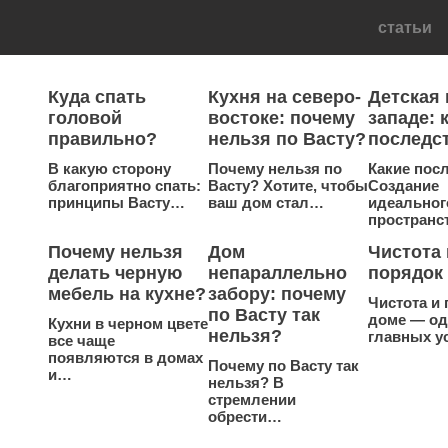
статьи
Куда спать
Кухня на северо-
Детская 
головой
востоке: почему
западе: 
правильно?
нельзя по Васту?
последс
В какую сторону
Почему нельзя по
Какие пос
благоприятно спать:
Васту? Хотите, чтобы
Создание
принципы Васту…
ваш дом стал…
идеальног
пространс
Почему нельзя
Дом
Чистота 
делать черную
непараллельно
порядок
мебель на кухне?
забору: почему
Чистота и 
по Васту так
доме — од
Кухни в черном цвете
нельзя?
главных 
все чаще
появляются в домах
Почему по Васту так
и…
нельзя? В
стремлении
обрести…