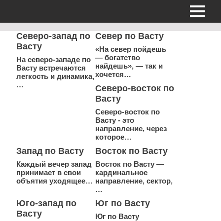
Северо-запад по
Север по Васту
Васту
«На север пойдешь
— богатство
На северо-западе по
найдешь», — так и
Васту встречаются
хочется…
легкость и динамика,
…
Северо-восток по
Васту
Северо-восток по
Васту - это
направление, через
которое…
Запад по Васту
Восток по Васту
Каждый вечер запад
Восток по Васту —
принимает в свои
кардинальное
объятия уходящее…
направление, сектор,
…
Юго-запад по
Юг по Васту
Васту
Юг по Васту