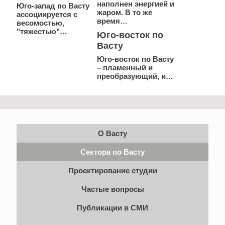
наполнен энергией и
Юго-запад по Васту
жаром. В то же
ассоциируется с
время…
весомостью,
"тяжестью"…
Юго-восток по
Васту
Юго-восток по Васту
– пламенный и
преобразующий, и…
О Васту
Сектора по Васту
Проектирование студии
Частые вопросы
Публикации в СМИ