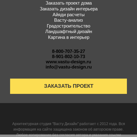
Заказать проект дома
Заказать дизайн интерьера
Айяди расчеты
Васту-анализ
Градостроительство
Ландшафтный дизайн
Картина в интерьер
8-800-707-35-27
8-901-802-10-73
www.vastu-design.ru
info@vastu-design.ru
ЗАКАЗАТЬ ПРОЕКТ
Архитектурная студия "Васту Дизайн" работает с 2012 года. Вся
информация на сайте защищена законом об авторском праве.
Любое копирование без согласия автора и указания ссылки