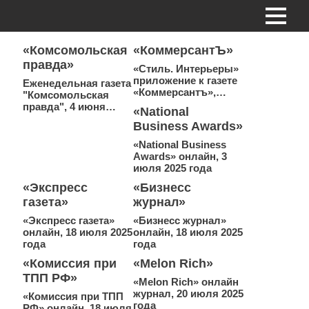
«Комсомольская
«КоммерсантЪ»
правда»
«Стиль. Интерьеры»
приложение к газете
Еженедельная газета
«Коммерсантъ»,…
"Комсомольская
правда", 4 июня…
«National
Business Awards»
«National Business
Awards» онлайн, 3
июля 2025 года
«Экспресс
«Бизнесс
газета»
журнал»
«Экспресс газета»
«Бизнесс журнал»
онлайн, 18 июля 2025
онлайн, 18 июля 2025
года
года
«Комиссия при
«Melon Rich»
ТПП РФ»
«Melon Rich» онлайн
журнал, 20 июля 2025
«Комиссия при ТПП
года
РФ» онлайн, 18 июля