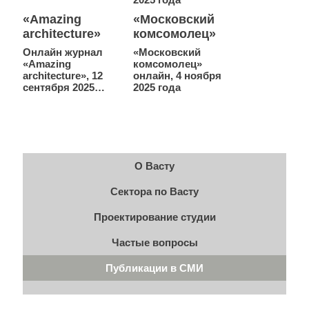
«Amazing
«Московский
architecture»
комсомолец»
Онлайн журнал
«Московский
«Amazing
комсомолец»
architecture», 12
онлайн, 4 ноября
сентября 2025…
2025 года
О Васту
Сектора по Васту
Проектирование студии
Частые вопросы
Публикации в СМИ