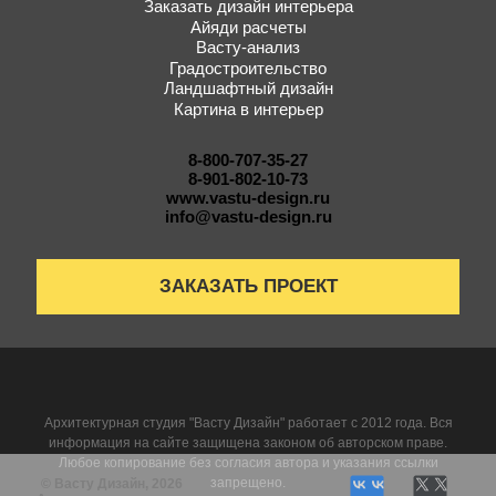
Заказать дизайн интерьера
Айяди расчеты
Васту-анализ
Градостроительство
Ландшафтный дизайн
Картина в интерьер
8-800-707-35-27
8-901-802-10-73
www.vastu-design.ru
info@vastu-design.ru
ЗАКАЗАТЬ ПРОЕКТ
Архитектурная студия "Васту Дизайн" работает с 2012 года. Вся
информация на сайте защищена законом об авторском праве.
Любое копирование без согласия автора и указания ссылки
запрещено.
© Васту Дизайн, 2026