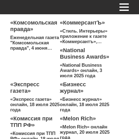
«Комсомольская
«КоммерсантЪ»
правда»
«Стиль. Интерьеры»
приложение к газете
Еженедельная газета
«Коммерсантъ»,…
"Комсомольская
правда", 4 июня…
«National
Business Awards»
«National Business
Awards» онлайн, 3
июля 2025 года
«Экспресс
«Бизнесс
газета»
журнал»
«Экспресс газета»
«Бизнесс журнал»
онлайн, 18 июля 2025
онлайн, 18 июля 2025
года
года
«Комиссия при
«Melon Rich»
ТПП РФ»
«Melon Rich» онлайн
журнал, 20 июля 2025
«Комиссия при ТПП
года
РФ» онлайн, 18 июля